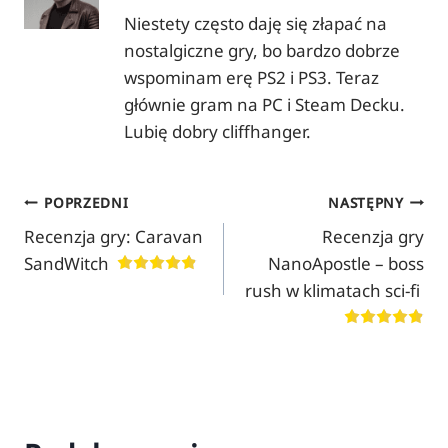
Niestety często daję się złapać na
nostalgiczne gry, bo bardzo dobrze
wspominam erę PS2 i PS3. Teraz
głównie gram na PC i Steam Decku.
Lubię dobry cliffhanger.
Nawigacja
POPRZEDNI
NASTĘPNY
Recenzja gry: Caravan
Recenzja gry
wpisu
SandWitch
NanoApostle – boss
rush w klimatach sci-fi