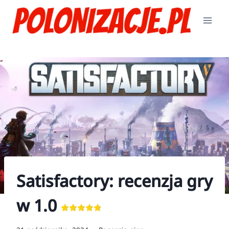
Przejdź
do
treści
Satisfactory: recenzja gry
w 1.0