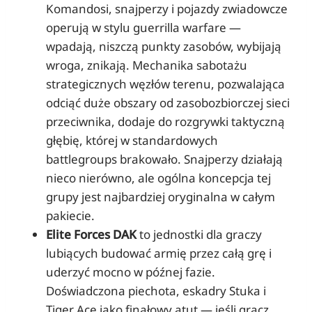
Komandosi, snajperzy i pojazdy zwiadowcze
operują w stylu guerrilla warfare —
wpadają, niszczą punkty zasobów, wybijają
wroga, znikają. Mechanika sabotażu
strategicznych węzłów terenu, pozwalająca
odciąć duże obszary od zasobozbiorczej sieci
przeciwnika, dodaje do rozgrywki taktyczną
głębię, której w standardowych
battlegroups brakowało. Snajperzy działają
nieco nierówno, ale ogólna koncepcja tej
grupy jest najbardziej oryginalna w całym
pakiecie.
Elite Forces DAK
to jednostki dla graczy
lubiących budować armię przez całą grę i
uderzyć mocno w późnej fazie.
Doświadczona piechota, eskadry Stuka i
Tiger Ace jako finałowy atut — jeśli gracz