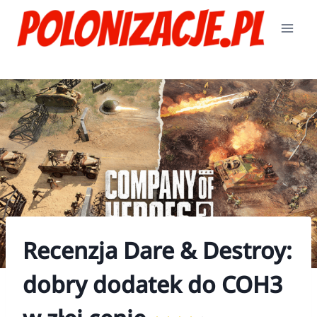
Przejdź
do
treści
Recenzja Dare & Destroy:
dobry dodatek do COH3