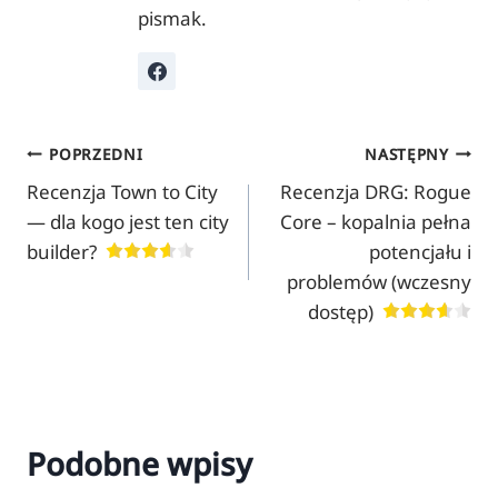
pismak.
Nawigacja
POPRZEDNI
NASTĘPNY
Recenzja Town to City
Recenzja DRG: Rogue
wpisu
— dla kogo jest ten city
Core – kopalnia pełna
builder?
potencjału i
problemów (wczesny
dostęp)
Podobne wpisy