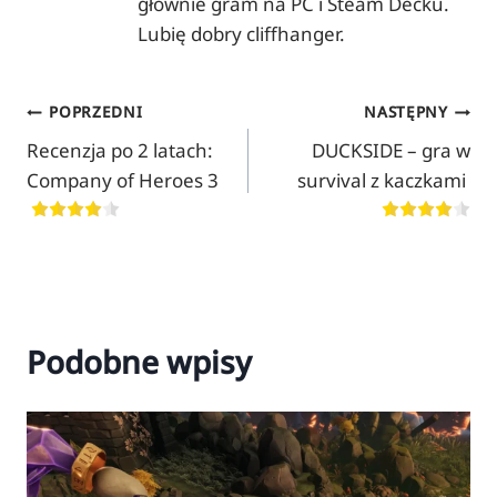
głównie gram na PC i Steam Decku.
Lubię dobry cliffhanger.
Nawigacja
POPRZEDNI
NASTĘPNY
Recenzja po 2 latach:
DUCKSIDE – gra w
wpisu
Company of Heroes 3
survival z kaczkami
Podobne wpisy