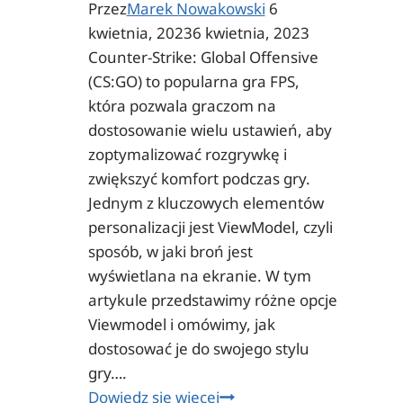
Przez
Marek Nowakowski
6
kwietnia, 2023
6 kwietnia, 2023
Counter-Strike: Global Offensive
(CS:GO) to popularna gra FPS,
która pozwala graczom na
dostosowanie wielu ustawień, aby
zoptymalizować rozgrywkę i
zwiększyć komfort podczas gry.
Jednym z kluczowych elementów
personalizacji jest ViewModel, czyli
sposób, w jaki broń jest
wyświetlana na ekranie. W tym
artykule przedstawimy różne opcje
Viewmodel i omówimy, jak
dostosować je do swojego stylu
gry….
Najlepszy
Dowiedz się więcej