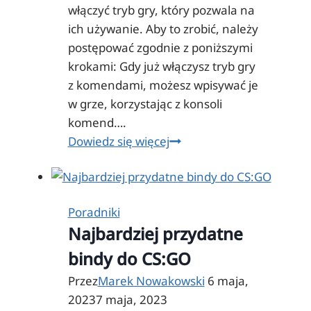
włączyć tryb gry, który pozwala na
ich używanie. Aby to zrobić, należy
postępować zgodnie z poniższymi
krokami: Gdy już włączysz tryb gry
z komendami, możesz wpisywać je
w grze, korzystając z konsoli
komend….
Komendy
Dowiedz się więcej
do
Minecraft
–
Poradniki
wszystkie
Najbardziej przydatne
kody
do
bindy do CS:GO
gry
Przez
Marek Nowakowski
6 maja,
2023
7 maja, 2023