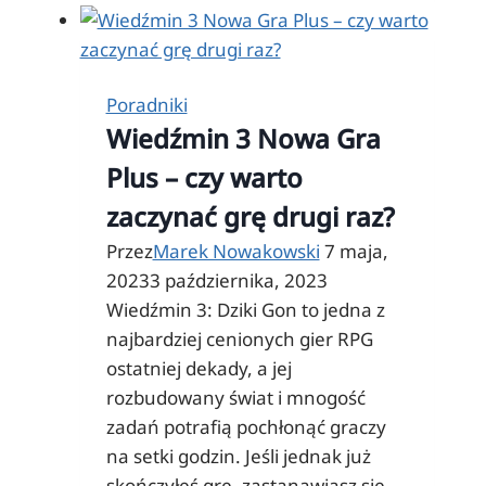
bindy
do
CS:GO
Poradniki
Wiedźmin 3 Nowa Gra
Plus – czy warto
zaczynać grę drugi raz?
Przez
Marek Nowakowski
7 maja,
2023
3 października, 2023
Wiedźmin 3: Dziki Gon to jedna z
najbardziej cenionych gier RPG
ostatniej dekady, a jej
rozbudowany świat i mnogość
zadań potrafią pochłonąć graczy
na setki godzin. Jeśli jednak już
skończyłeś grę, zastanawiasz się,