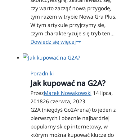
czy warto zacząć nową przygodę,
tym razem w trybie Nowa Gra Plus.
W tym artykule przyjrzymy się,
czym charakteryzuje się tryb ten…
Wiedźmin
Dowiedz się więcej
3
Nowa
Gra
Poradniki
Plus
Jak kupować na G2A?
–
czy
Przez
Marek Nowakowski
14 lipca,
warto
2018
26 czerwca, 2023
zaczynać
G2A (niegdyś Go2Arena) to jeden z
grę
pierwszych i obecnie najbardziej
drugi
popularny sklep internetowy, w
raz?
którym można kupować klucze do