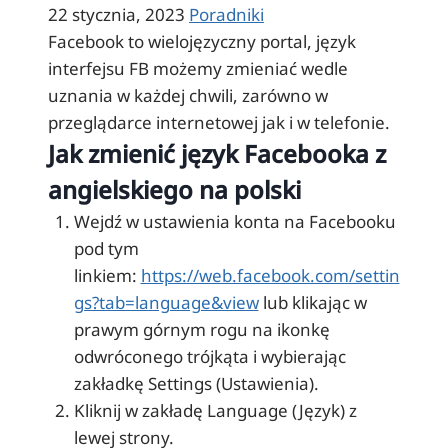
22 stycznia, 2023
Poradniki
Facebook to wielojęzyczny portal, język
interfejsu FB możemy zmieniać wedle
uznania w każdej chwili, zarówno w
przeglądarce internetowej jak i w telefonie.
Jak zmienić język Facebooka z
angielskiego na polski
Wejdź w ustawienia konta na Facebooku
pod tym
linkiem:
https://web.facebook.com/settin
gs?tab=language&view
lub klikając w
prawym górnym rogu na ikonkę
odwróconego trójkąta i wybierając
zakładkę Settings (Ustawienia).
Kliknij w zakładę Language (Język) z
lewej strony.