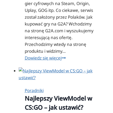
gier cyfrowych na Steam, Origin,
Uplay, GOG itp. Co ciekawe, serwis
został założony przez Polaków. Jak
kupować gry na G2A? Wchodzimy
na stronę G2A.com i wyszukujemy
interesującą nas ofertę.
Przechodzimy wtedy na stronę
produktu i widzimy…
Jak
Dowiedz się więcej
kupować
na
G2A?
Poradniki
Najlepszy ViewModel w
CS:GO – jak ustawić?