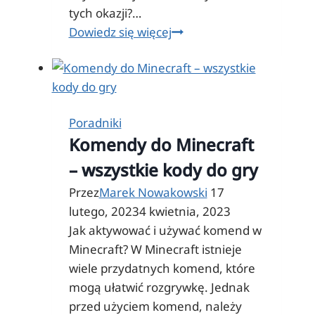
tych okazji?…
W
Dowiedz się więcej
jakim
kraju
są
najtańsze
Poradniki
gry
Komendy do Minecraft
na
Steam?
– wszystkie kody do gry
Przez
Marek Nowakowski
17
lutego, 2023
4 kwietnia, 2023
Jak aktywować i używać komend w
Minecraft? W Minecraft istnieje
wiele przydatnych komend, które
mogą ułatwić rozgrywkę. Jednak
przed użyciem komend, należy