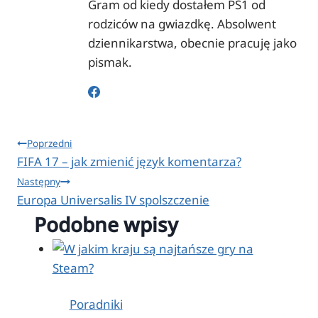
Gram od kiedy dostałem PS1 od
rodziców na gwiazdkę. Absolwent
dziennikarstwa, obecnie pracuję jako
pismak.
Nawigacja
Poprzedni
FIFA 17 – jak zmienić język komentarza?
wpisu
Następny
Europa Universalis IV spolszczenie
Podobne wpisy
Poradniki