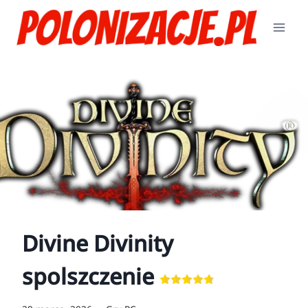
Przejdź
do
treści
Divine Divinity
spolszczenie