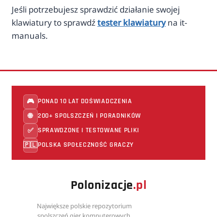
Jeśli potrzebujesz sprawdzić działanie swojej
klawiatury to sprawdź
tester klawiatury
na it-
manuals.
PONAD 10 LAT DOŚWIADCZENIA
🎮
200+ SPOLSZCZEŃ I PORADNIKÓW
🌐
SPRAWDZONE I TESTOWANE PLIKI
✅
POLSKA SPOŁECZNOŚĆ GRACZY
🇵🇱
Polonizacje
.pl
Największe polskie repozytorium
spolszczeń gier komputerowych.