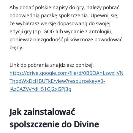
Aby dodać polskie napisy do gry, należy pobrać
odpowiednią paczkę spolszczenia. Upewnij się,
że wybierasz wersję dopasowaną do swojej
edycji gry (np. GOG lub wydanie z antologii),
ponieważ niezgodność plików może powodować
błędy.
Link do pobrania znajdziesz poniżej:
https://drive.google.com/file/d/0B6OAhLzwxliVN
ThqdWxDcHBUTkE/view?resourcekey=0-
iAzCAZVvYdH51GJ2xGPj3g
Jak zainstalować
spolszczenie do Divine