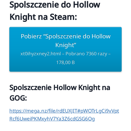
Spolszczenie do Hollow
Knight na Steam:
Pobierz “Spolszczenie do Hollow
Knight”
xt0ihyzxney2.html – Pobrano 7360 razy –
178,00 B
Spolszczenie Hollow Knight na
GOG:
https://mega.nz/file/rdEUXJIT#pWOTrLgCi9vVpt
Rcf6UweiPKMxyhV7Ya3Z6cdGSG6Og