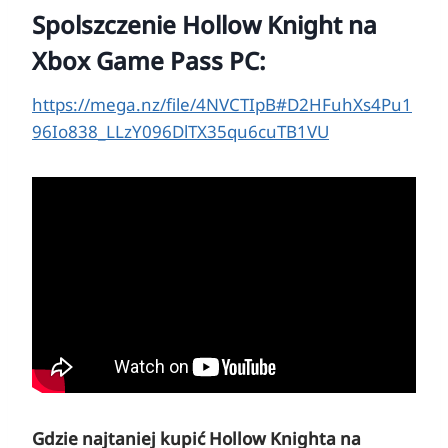
Spolszczenie Hollow Knight na
Xbox Game Pass PC:
https://mega.nz/file/4NVCTIpB#D2HFuhXs4Pu1
96Io838_LLzY096DlTX35qu6cuTB1VU
Gdzie najtaniej kupić Hollow Knighta na