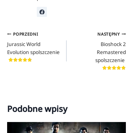
Nawigacja
POPRZEDNI
NASTĘPNY
Jurassic World
Bioshock 2
wpisu
Evolution spolszczenie
Remastered
spolszczenie
Podobne wpisy