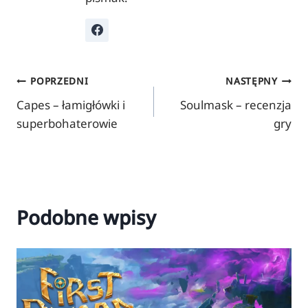
Nawigacja
POPRZEDNI
NASTĘPNY
Capes – łamigłówki i
Soulmask – recenzja
wpisu
superbohaterowie
gry
Podobne wpisy