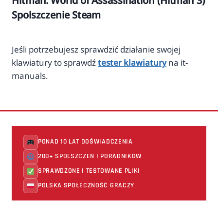
Hitman: World of Assassination (Hitman 3)
Spolszczenie Steam
Jeśli potrzebujesz sprawdzić działanie swojej
klawiatury to sprawdź
tester klawiatury
na it-
manuals.
PONAD 10 LAT DOŚWIADCZENIA
200+ SPOLSZCZEŃ I PORADNIKÓW
SPRAWDZONE I TESTOWANE PLIKI
POLSKA SPOŁECZNOŚĆ GRACZY