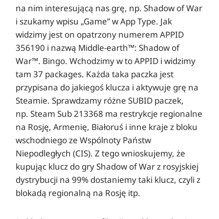
na nim interesującą nas grę, np. Shadow of War
i szukamy wpisu „Game” w App Type. Jak
widzimy jest on opatrzony numerem APPID
356190 i nazwą Middle-earth™: Shadow of
War™. Bingo. Wchodzimy w to APPID i widzimy
tam 37 packages. Każda taka paczka jest
przypisana do jakiegoś klucza i aktywuje grę na
Steamie. Sprawdzamy różne SUBID paczek,
np. Steam Sub 213368 ma restrykcje regionalne
na Rosję, Armenię, Białoruś i inne kraje z bloku
wschodniego ze Wspólnoty Państw
Niepodległych (CIS). Z tego wnioskujemy, że
kupując klucz do gry Shadow of War z rosyjskiej
dystrybucji na 99% dostaniemy taki klucz, czyli z
blokadą regionalną na Rosję itp.