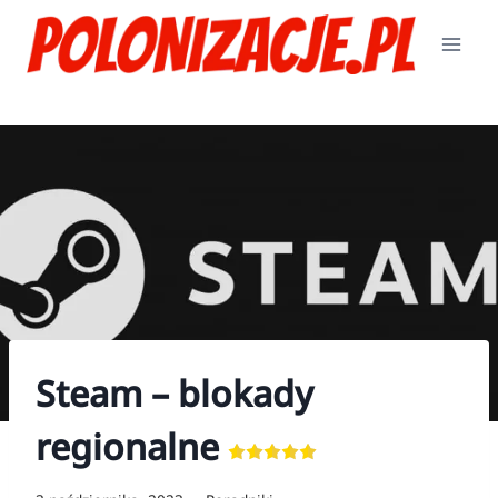
Przejdź
do
treści
Steam – blokady
regionalne