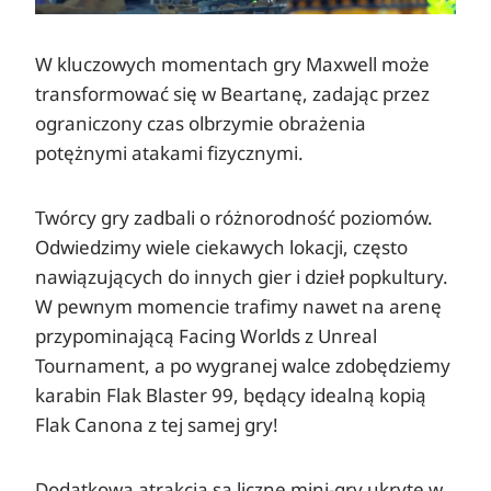
W kluczowych momentach gry Maxwell może
transformować się w Beartanę, zadając przez
ograniczony czas olbrzymie obrażenia
potężnymi atakami fizycznymi.
Twórcy gry zadbali o różnorodność poziomów.
Odwiedzimy wiele ciekawych lokacji, często
nawiązujących do innych gier i dzieł popkultury.
W pewnym momencie trafimy nawet na arenę
przypominającą Facing Worlds z Unreal
Tournament, a po wygranej walce zdobędziemy
karabin Flak Blaster 99, będący idealną kopią
Flak Canona z tej samej gry!
Dodatkową atrakcją są liczne mini-gry ukryte w