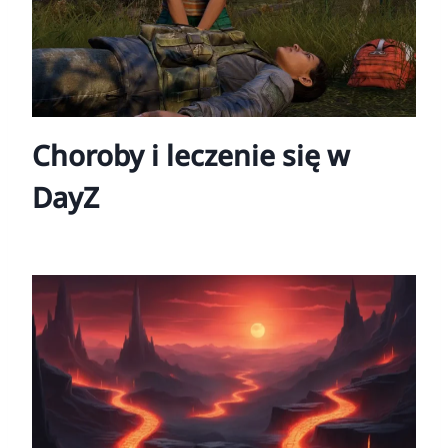
e
a
n
i
Choroby i leczenie się w
e
DayZ
w
p
i
s
ó
w