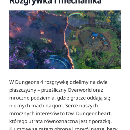
Rozgrywka i mechanika
W Dungeons 4 rozgrywkę dzielimy na dwie
płaszczyzny – prześliczny Overworld oraz
mroczne podziemia, gdzie gracze oddają się
niecnych machinacjom. Serce naszych
mrocznych interesów to tzw. Dungeonheart,
którego utrata równoznaczna jest z porażką.
Kluczowe są zatem obrona i rozwój naszej bazy.