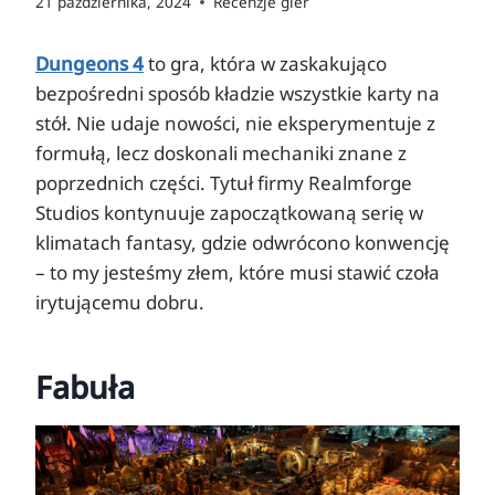
21 października, 2024
Recenzje gier
Dungeons 4
to gra, która w zaskakująco
bezpośredni sposób kładzie wszystkie karty na
stół. Nie udaje nowości, nie eksperymentuje z
formułą, lecz doskonali mechaniki znane z
poprzednich części. Tytuł firmy Realmforge
Studios kontynuuje zapoczątkowaną serię w
klimatach fantasy, gdzie odwrócono konwencję
– to my jesteśmy złem, które musi stawić czoła
irytującemu dobru.
Fabuła