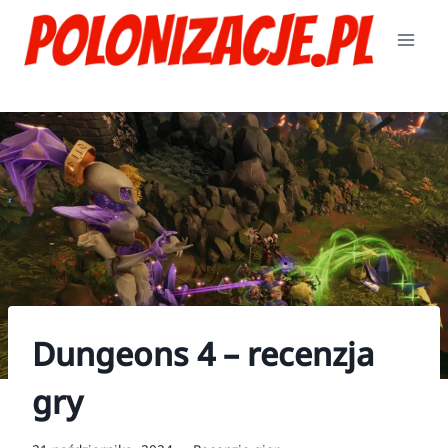
Przejdź
do
treści
Dungeons 4 – recenzja
gry