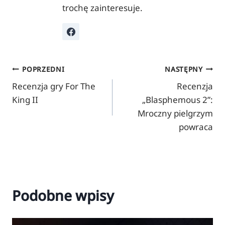
trochę zainteresuje.
Nawigacja
POPRZEDNI
NASTĘPNY
Recenzja gry For The
Recenzja
wpisu
King II
„Blasphemous 2”:
Mroczny pielgrzym
powraca
Podobne wpisy